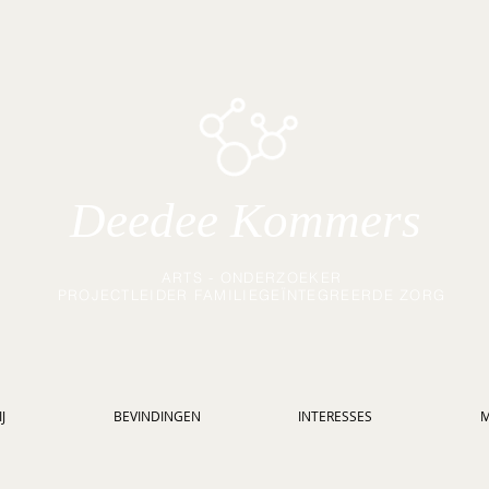
Deedee Kommers
ARTS - ONDERZOEKER
PROJECTLEIDER FAMILIEGEÏNTEGREERDE ZORG
J
BEVINDINGEN
INTERESSES
M