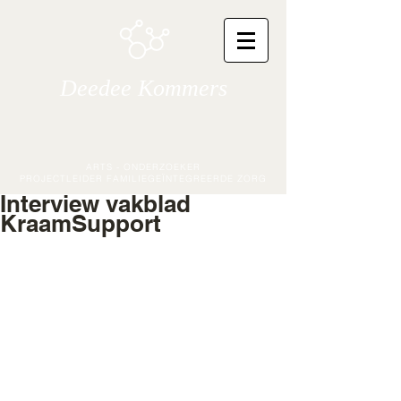
Deedee Kommers
ARTS - ONDERZOEKER
PROJECTLEIDER FAMILIEGEÏNTEGREERDE ZORG
Interview vakblad
KraamSupport